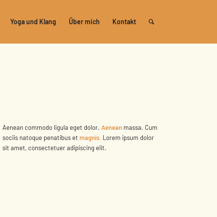
Yoga und Klang
Über mich
Kontakt
Aenean commodo ligula eget dolor.
Aenean
massa. Cum
sociis natoque penatibus et
magnis.
Lorem ipsum dolor
sit amet, consectetuer adipiscing elit.