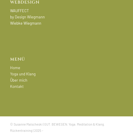
WEBDESIGN
WAUFFECT
by
Design Wiegmann
Wiebke Wiegmann
MENÜ
Home
Yoga und Klang
Über mich
Kontakt
© Susanne Malscheski | GUT. BEWEGEN. Yoga. Meditation & Klang.
Rückentraining | 2025 -