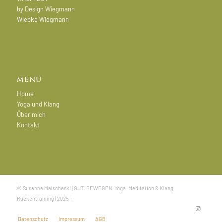
by
Design Wiegmann
Wiebke Wiegmann
MENÜ
Home
Yoga und Klang
Über mich
Kontakt
© Susanne Malscheski | GUT. BEWEGEN. Yoga. Meditation & Klang.
Rückentraining | 2025 -
Datenschutz
Impressum
AGB